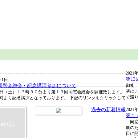
2021
第1
21日
同窓会総会・記念講演参加について
御礼
演に
日（土）１３時３０分より第１３回同窓会総会を開催致します。
で滞り.
時より記念講演となっております。 下記のリンクをクリックして
過去の新着情報
2021
第１
同窓
展のた
日に開.