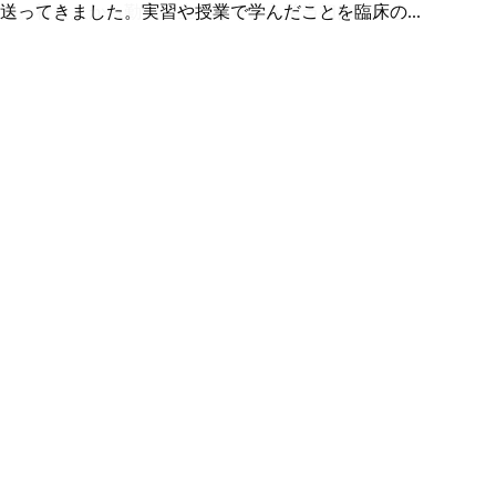
ってきました。実習や授業で学んだことを臨床の...
。社会人から勤労学生となり、入学当初は学業と...