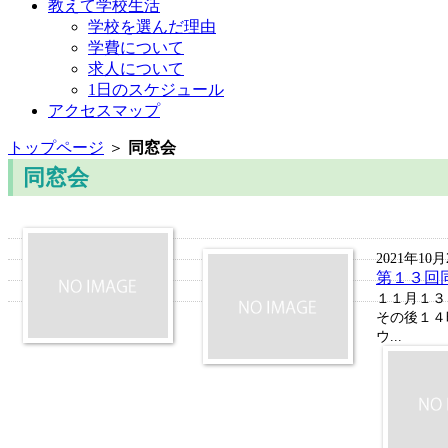
教えて学校生活
学校を選んだ理由
学費について
求人について
1日のスケジュール
アクセスマップ
トップページ
＞
同窓会
同窓会
2021年10月
第１３回
１１月１３
その後１４
ウ...