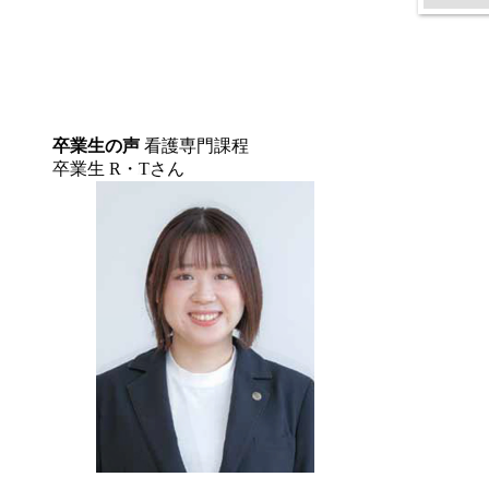
卒業生の声
卒業生の声
看護専門課程
看護専門課程
卒業生
卒業生
R・Tさん
S・Mさん