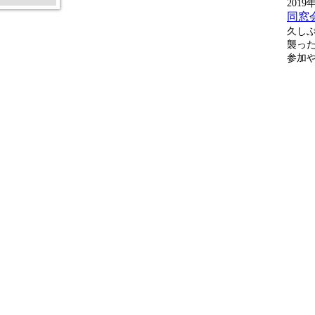
2019
同窓
久しぶ
襲っ
参加や義