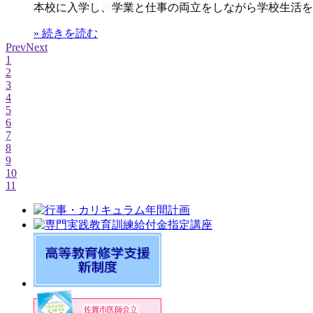
本校に入学し、学業と仕事の両立をしながら学校生活を送
私は３年間准看護師として働いた後に本校に入学しました
» 続きを読む
» 続きを読む
Prev
Next
1
2
3
4
5
6
7
8
9
10
11